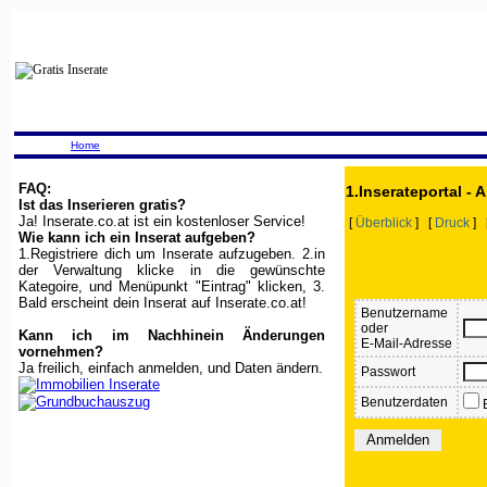
Home
FAQ:
1.Inserateportal -
Ist das Inserieren gratis?
Ja! Inserate.co.at ist ein kostenloser Service!
[
Überblick
] [
Druck
] 
Wie kann ich ein Inserat aufgeben?
1.Registriere dich um Inserate aufzugeben. 2.in
der Verwaltung klicke in die gewünschte
Kategoire, und Menüpunkt "Eintrag" klicken, 3.
Bald erscheint dein Inserat auf Inserate.co.at!
Benutzername
oder
Kann ich im Nachhinein Änderungen
E-Mail-Adresse
vornehmen?
Ja freilich, einfach anmelden, und Daten ändern.
Passwort
Benutzerdaten
B