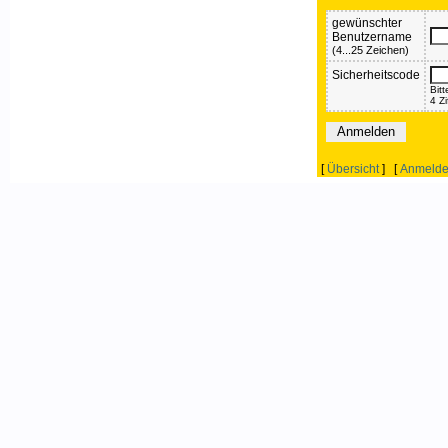
gewünschter
Benutzername
(4...25 Zeichen)
Sicherheitscode
Bit
4 Z
[
Übersicht
] [
Anmeld