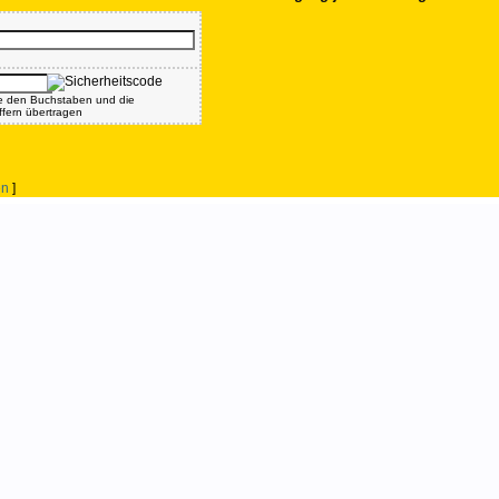
te den Buchstaben und die
iffern übertragen
en
]