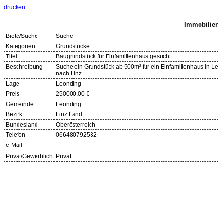
Immobilien
Biete/Suche
Suche
Kategorien
Grundstücke
Titel
Baugrundstück für Einfamilienhaus gesucht
Beschreibung
Suche ein Grundstück ab 500m² für ein Einfamilienhaus in L
nach Linz.
Lage
Leonding
Preis
250000,00 €
Gemeinde
Leonding
Bezirk
Linz Land
Bundesland
Oberösterreich
Telefon
066480792532
e-Mail
Privat/Gewerblich
Privat