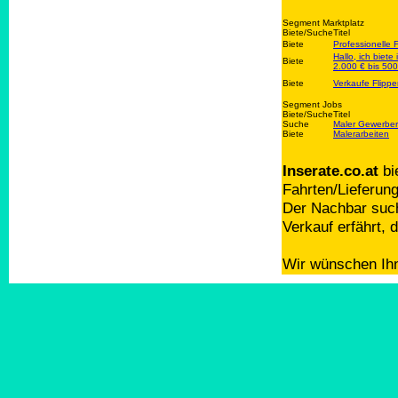
Segment Marktplatz
Biete/Suche
Titel
Biete
Professionelle
Hallo, ich biet
Biete
2.000 € bis 500
Biete
Verkaufe Flip
Segment Jobs
Biete/Suche
Titel
Suche
Maler Gewerber
Biete
Malerarbeiten
Inserate.co.at
bi
Fahrten/Lieferun
Der Nachbar such
Verkauf erfährt,
Wir wünschen Ihn