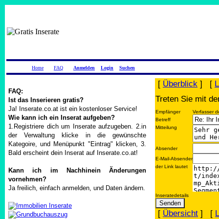
Home
FAQ
Anmelden
Login
Suchen
[
Überblick
] [
L
FAQ:
Treten Sie mit de
Ist das Inserieren gratis?
Ja! Inserate.co.at ist ein kostenloser Service!
Empfänger
Verfasser d
Wie kann ich ein Inserat aufgeben?
Betreff
1.Registriere dich um Inserate aufzugeben. 2.in
Mitteilung
der Verwaltung klicke in die gewünschte
Kategoire, und Menüpunkt "Eintrag" klicken, 3.
Absender
Bald erscheint dein Inserat auf Inserate.co.at!
E-Mail-Absender
der Link lautet
Kann ich im Nachhinein Änderungen
vornehmen?
Ja freilich, einfach anmelden, und Daten ändern.
Inseratedetails
[
Übersicht
] [
L