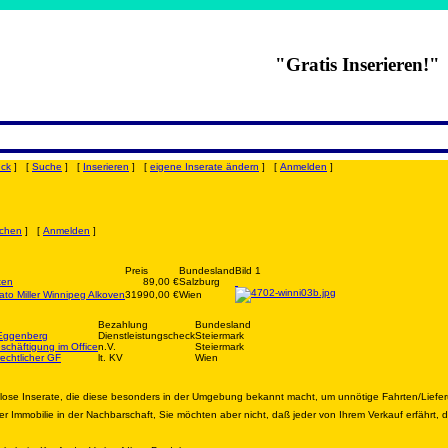
"Gratis Inserieren!"
uck
] [
Suche
] [
Inserieren
] [
eigene Inserate ändern
] [
Anmelden
]
chen
] [
Anmelden
]
Preis
Bundesland
Bild 1
ten
89,00 €
Salzburg
to Miller Winnipeg Alkoven
31990,00 €
Wien
Bezahlung
Bundesland
 Eggenberg
Dienstleistungscheck
Steiermark
schäftigung im Office
n.V.
Steiermark
echtlicher GF
lt. KV
Wien
nlose Inserate, die diese besonders in der Umgebung bekannt macht, um unnötige Fahrten/Liefe
r Immobilie in der Nachbarschaft, Sie möchten aber nicht, daß jeder von Ihrem Verkauf erfährt,