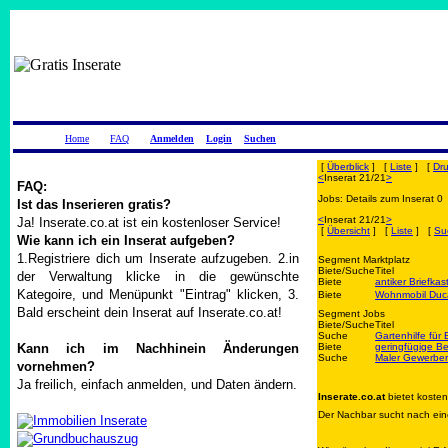
Home
FAQ
Anmelden
Login
Suchen
[
Überblick
] [
Liste
] [
Dr
<
Inserat 21/21
>
FAQ:
Jobs: Details zum Inserat 0
Ist das Inserieren gratis?
<
Inserat 21/21
>
Ja! Inserate.co.at ist ein kostenloser Service!
[
Übersicht
] [
Liste
] [
Su
Wie kann ich ein Inserat aufgeben?
1.Registriere dich um Inserate aufzugeben. 2.in
Segment Marktplatz
Biete/Suche
Titel
der Verwaltung klicke in die gewünschte
Biete
antiker Briefkas
Kategoire, und Menüpunkt "Eintrag" klicken, 3.
Biete
Wohnmobil Duca
Bald erscheint dein Inserat auf Inserate.co.at!
Segment Jobs
Biete/Suche
Titel
Suche
Gartenhilfe für
Kann ich im Nachhinein Änderungen
Biete
geringfügige Be
Suche
Maler Gewerber
vornehmen?
Ja freilich, einfach anmelden, und Daten ändern.
Inserate.co.at
bietet koste
Der Nachbar sucht nach eine