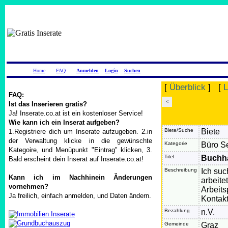
Home
FAQ
Anmelden
Login
Suchen
[
Überblick
] [
L
FAQ:
<
Ist das Inserieren gratis?
Ja! Inserate.co.at ist ein kostenloser Service!
Wie kann ich ein Inserat aufgeben?
Biete/Suche
Biete
1.Registriere dich um Inserate aufzugeben. 2.in
der Verwaltung klicke in die gewünschte
Kategorie
Büro Sek
Kategoire, und Menüpunkt "Eintrag" klicken, 3.
Titel
Buchha
Bald erscheint dein Inserat auf Inserate.co.at!
Beschreibung
Ich suc
Kann ich im Nachhinein Änderungen
arbeit
vornehmen?
Arbeits
Ja freilich, einfach anmelden, und Daten ändern.
Kontak
Bezahlung
n.V.
Gemeinde
Graz