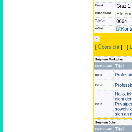
Bezirk
Graz 1.
Bundesland
Steier
Telefon
0664
e-Mail
<
[
Übersicht
] [
L
Segment Marktplatz
Titel
Biete/Suche
Professi
Biete
Professi
Biete
Hallo, ic
dient de
Privatpe
Biete
sowohl ku
sich an 
Segment Jobs
Titel
Biete/Suche