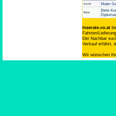
Maler Ge
Suche
Biete Ko
Biete
Diplomar
Inserate.co.at
bi
Fahrten/Lieferun
Der Nachbar such
Verkauf erfährt,
Wir wünschen Ihn