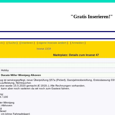
"Gratis Inserieren!"
uck
] [
Suche
] [
Inserieren
] [
eigene Inserate ändern
] [
Anmelden
]
Inserat 13/19
Marktplatz: Details zum Inserat 47
8
nd Hobby
Ducato Miller Winnipeg Alkoven
g ist servicegepflegt, neue Überprüfung §57a (Pickerl), Ganzjahresbereifung, Erstzulassung 03
aufleistung, Nichtraucher.
rvice wurde 15.5.2020 gemacht (€ 1919,-). Alle Rechnungen vorhanden.
kann aber noch variieren da wir noch zum Gastest fahren.
ng:
4 / 100
ler Winnipeg
: Alkhoven
ng
Diesel
 cm (ohne Fahrradträger)