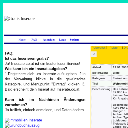
Home
FAQ
Anmelden
Login
Suchen
[
Überblick
] [
Liste
] [
Dr
FAQ:
<
Ist das Inserieren gratis?
Ja! Inserate.co.at ist ein kostenloser Service!
Ablauf
19.01.203
Wie kann ich ein Inserat aufgeben?
Biete/Suche
Biete
1.Registriere dich um Inserate aufzugeben. 2.in
Kategorie
Freizeit u
der Verwaltung klicke in die gewünschte
Kategoire, und Menüpunkt "Eintrag" klicken, 3.
Titel
Wohnmobil 
Bald erscheint dein Inserat auf Inserate.co.at!
Beschreibung
Das Fahrzeu
89.000 km L
Letztes Se
Km Angabe 
Kann ich im Nachhinein Änderungen
vornehmen?
Beschreibu
KW / PS: 7
Ja freilich, einfach anmelden, und Daten ändern.
Gänge: 5
Aufbau: Mil
Aufbau Typ
Luftfederu
Treibstoff: 
Länge: 580