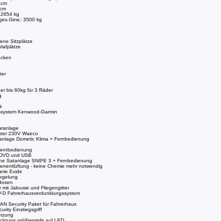
 cm
 cm
 2654 kg
.ges.Gew.: 3500 kg
e
ene Sitzplätze
lafplätze
cken
ter
er bis 60kg für 3 Räder
g
k
ssystem Kenwood-Garmin
aranlage
hter 230V Waeco
anlage Dometic Klima + Fernbedienung
Fernbedienung
t DVD und USB
he Satanlage SNIPE 3 + Fernbedienung
tenentlüftung - keine Chemie mehr notwendig
erie Exide
iegelung
dosen
r mit Jalousie und Fliegengitter
V-D Fahrerhausverdunklungssystem
N Security Paket für Fahrerhaus
rity Einstiegsgriff
eizung
chtung größtenteils auf LED