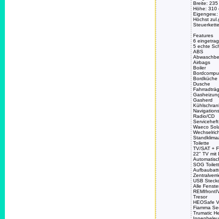
Breite: 235
Höhe: 310
Eigengew.:
Höchst zul
Steuerkett
Features
6 eingetrag
5 echte Sch
ABS
Abwaschbe
Airbags
Boiler
Bordcompu
Bordküche
Dusche
Fahrradträg
Gasheizun
Gasherd
Kühlschran
Navigation
Radio/CD
Serviceheft
Waeco Sol
Wechselric
Standklima
Toilette
TV/SAT + 
22" TV mi
Automatisc
SOG Toilet
Aufbaubatt
Zentralverr
USB Steck
Alle Fenste
REMIfrontI
Tresor
HEOSafe VA
Fiamma Secu
Trumatic H
Innenbeleu