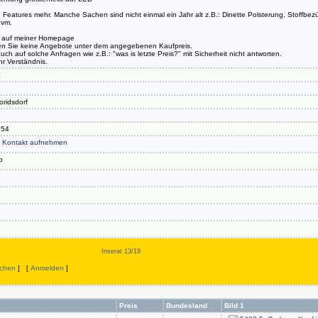
le Features mehr. Manche Sachen sind nicht einmal ein Jahr alt z.B.: Dinette Polsterung, Stoffbez
uvm.
 auf meiner Homepage
en Sie keine Angebote unter dem angegebenen Kaufpreis.
uch auf solche Anfragen wie z.B.: "was is letzte Preis?" mit Sicherheit nicht antworten.
hr Verständnis.
€
oridsdorf
854
Kontakt aufnehmen
Inserat 13/19
chen
] [
Anmelden
]
Preis
Bundesland
Bild 1