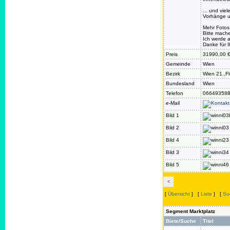
... und vie
Vorhänge 
Mehr Fotos
Bitte mach
Ich werde a
Danke für I
Preis
31990,00 
Gemeinde
Wien
Bezirk
Wien 21.,Fl
Bundesland
Wien
Telefon
06649358
e-Mail
Bild 1
Bild 2
Bild 4
Bild 3
Bild 5
<
[
Übersicht
] [
Liste
] [
Su
Segment Marktplatz
Biete/Suche
Titel