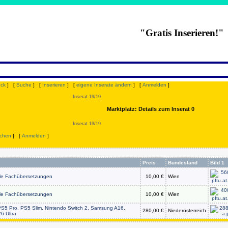
"Gratis Inserieren!"
uck
] [
Suche
] [
Inserieren
] [
eigene Inserate ändern
] [
Anmelden
]
Inserat 19/19
Marktplatz: Details zum Inserat 0
Inserat 19/19
chen
] [
Anmelden
]
Preis
Bundesland
Bild 1
lle Fachübersetzungen
10,00 €
Wien
lle Fachübersetzungen
10,00 €
Wien
S5 Pro, PS5 Slim, Nintendo Switch 2, Samsung A16,
280,00 €
Niederösterreich
6 Ultra