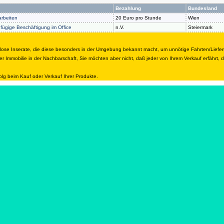
Bezahlung
Bundesland
arbeiten
20 Euro pro Stunde
Wien
gfügige Beschäftigung im Office
n.V.
Steiermark
nlose Inserate, die diese besonders in der Umgebung bekannt macht, um unnötige Fahrten/Liefe
r Immobilie in der Nachbarschaft, Sie möchten aber nicht, daß jeder von Ihrem Verkauf erfährt,
olg beim Kauf oder Verkauf Ihrer Produkte.