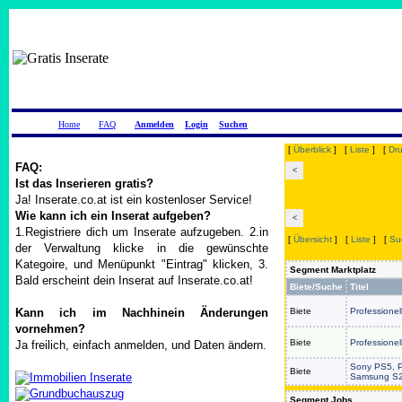
Home
FAQ
Anmelden
Login
Suchen
[
Überblick
] [
Liste
] [
Dr
FAQ:
<
Ist das Inserieren gratis?
Ja! Inserate.co.at ist ein kostenloser Service!
Wie kann ich ein Inserat aufgeben?
<
1.Registriere dich um Inserate aufzugeben. 2.in
[
Übersicht
] [
Liste
] [
Su
der Verwaltung klicke in die gewünschte
Kategoire, und Menüpunkt "Eintrag" klicken, 3.
Segment Marktplatz
Bald erscheint dein Inserat auf Inserate.co.at!
Biete/Suche
Titel
Kann ich im Nachhinein Änderungen
Biete
Professione
vornehmen?
Biete
Professione
Ja freilich, einfach anmelden, und Daten ändern.
Sony PS5, P
Biete
Samsung S2
Segment Jobs