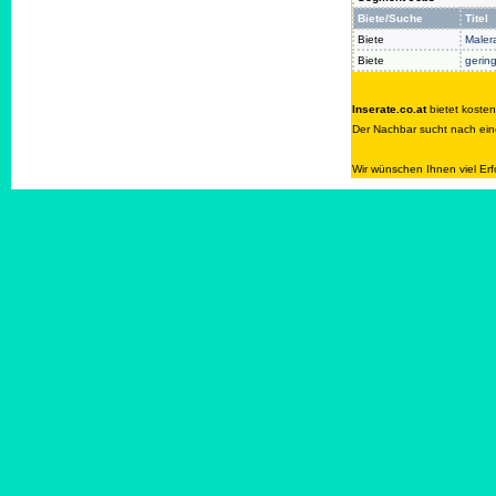
Biete/Suche
Titel
Biete
Maler
Biete
gerin
Inserate.co.at
bietet koste
Der Nachbar sucht nach eine
Wir wünschen Ihnen viel Erf