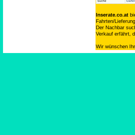
Suche
Garte
Inserate.co.at
bi
Fahrten/Lieferun
Der Nachbar such
Verkauf erfährt,
Wir wünschen Ihn