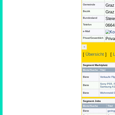
Gemeinde
Graz
Bezirk
Graz 
Bundesland
Stei
Telefon
0664
e-Mail
Privat/Gewerblich
Priva
<
[
Übersicht
] [
L
Segment Marktplatz
Biete/Suche
Titel
Biete
Verkaufe F
Sony PS5, P
Biete
Samsung A1
Biete
Wohnmobil D
Segment Jobs
Biete/Suche
Titel
Biete
gering