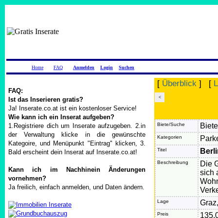
Home
FAQ
Anmelden
Login
Suchen
[
Überblick
] [
L
FAQ:
<
Ist das Inserieren gratis?
Ja! Inserate.co.at ist ein kostenloser Service!
Wie kann ich ein Inserat aufgeben?
Biete/Suche
Biete
1.Registriere dich um Inserate aufzugeben. 2.in
der Verwaltung klicke in die gewünschte
Kategorien
Parke
Kategoire, und Menüpunkt "Eintrag" klicken, 3.
Titel
Berl
Bald erscheint dein Inserat auf Inserate.co.at!
Beschreibung
Die G
Kann ich im Nachhinein Änderungen
sich 
vornehmen?
Wohne
Ja freilich, einfach anmelden, und Daten ändern.
Verke
Lage
Graz,
Preis
135,