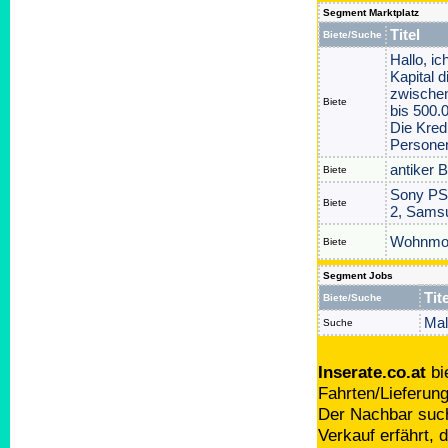
Segment Marktplatz
Titel
Biete/Suche
Hallo, ic
Kapital 
zwischen
Biete
bis 500.0
Die Kredi
Persone
antiker B
Biete
Sony PS5
Biete
2, Sams
Wohnmobi
Biete
Segment Jobs
Tite
Biete/Suche
Mal
Suche
Inserate.co.at
bi
Fahrten/Lieferun
Der Nachbar such
Verkauf erfährt,