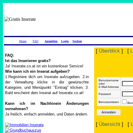
Home
FAQ
Anmelden
Login
Suchen
[
Überblick
] [
L
FAQ:
Ist das Inserieren gratis?
Ja! Inserate.co.at ist ein kostenloser Service!
Wie kann ich ein Inserat aufgeben?
1.Registriere dich um Inserate aufzugeben. 2.in
Benutzername
der Verwaltung klicke in die gewünschte
oder
Kategoire, und Menüpunkt "Eintrag" klicken, 3.
E-Mail-Adresse
Bald erscheint dein Inserat auf Inserate.co.at!
Passwort
Benutzerdaten
Kann ich im Nachhinein Änderungen
Benu
vornehmen?
Ja freilich, einfach anmelden, und Daten ändern.
[
Übersicht
] [
L