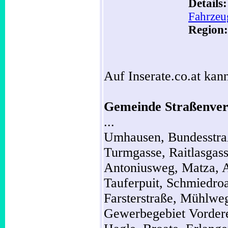
Details
Fahrzeu
Region:
Auf Inserate.co.at kann
Gemeinde Straßenver
...
Umhausen,
Bundesstr
Turmgasse,
Raitlasgas
Antoniusweg,
Matza,
Tauferpuit,
Schmiedro
Farsterstraße,
Mühlwe
Gewerbegebiet Vordere