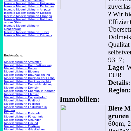
Inserate Niederhollabrunn Umhausen
zuverläs
Inserate Niederhollabrunn Eschenau
Inserate Niederhollabrunn Ampass
? Wir bi
Inserate Niederhollabrunn Kleinzell
Inserate Niederhollabrunn Ellbögen
Inserate Niederhollabrunn Rohrbach
Effizien
an der Gölsen
Inserate Niederhollabrunn
Übersetz
Gnadenwald
Inserate Niederhollabrunn Türnitz
Dolmets
Inserate Niederhollabrunn Grinzens
Qualität
selbstve
Bezirksstädte:
9317;
Niederhollabrunn Amstetten
Niederhollabrunn Bad Radkersburg
Lage:
W
Niederhollabrunn Baden
Niederhollabrunn Bludenz
EUR
Niederhollabrunn Braunau am Inn
Niederhollabrunn Bruck an der Leitha
Details
Niederhollabrunn Bruck an der Mur
Niederhollabrunn Deutschlandsberg
Niederhollabrunn Dornbirn
Region:
Niederhollabrunn Ebenthal in Kärnten
Niederhollabrunn Eferding
Immobilien:
Niederhollabrunn Engerwitzdorf
Niederhollabrunn Feldbach
Niederhollabrunn Feldkirch
Biete 
Niederhollabrunn Feldkirchen in
Kärnten
Niederhollabrunn Freistadt
grünen 
Niederhollabrunn Fürstenfeld
Niederhollabrunn Gmunden
60qm, 2
Niederhollabrunn Gmünd
Niederhollabrunn Gratkorn
Niederhollabrunn Grieskirchen