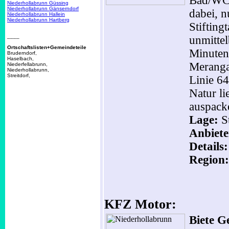
Bad/WC,
Niederhollabrunn Güssing
Niederhollabrunn Gänserndorf
dabei, n
Niederhollabrunn Hallein
Niederhollabrunn Hartberg
Stifting
____
unmittel
Ortschaftslisten+Gemeindeteile
Minuten
Bruderndorf,
Haselbach,
Merangas
Niederfellabrunn,
Niederhollabrunn,
Streitdorf,
Linie 64
Natur l
auspacke
Lage:
St
Anbiete
Details
Region:
KFZ Motor:
Biete G