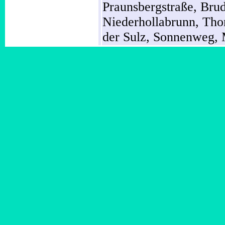
Praunsbergstraße,
Brud
Niederhollabrunn,
Tho
der Sulz,
Sonnenweg,