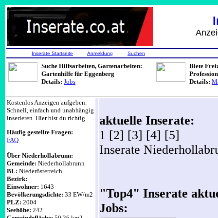
Anzeigen, Job
Inserate Startseite
Anmeldung
Suchen
Suche Hilfsarbeiten, Gartenarbeiten:
Biete Frei
Gartenhilfe für Eggenberg
Professio
Details:
Jobs
Details:
Ma
______________________________________________________
Kostenlos Anzeigen aufgeben.
Schnell, einfach und unabhängig
aktuelle Inserate:
inserieren. Hier bist du richtig.
1 [2] [3] [4] [5]
Häufig gestellte Fragen:
FAQ
Inserate Niederhollab
Über Niederhollabrunn:
Gemeinde:
Niederhollabrunn
BL:
Niederösterreich
Bezirk:
Einwohner:
1643
"Top4" Inserate aktue
Bevölkerungsdichte:
33 EW/m2
PLZ:
2004
Jobs:
Seehöhe:
242
Gemeindefläche:
50.36 km2