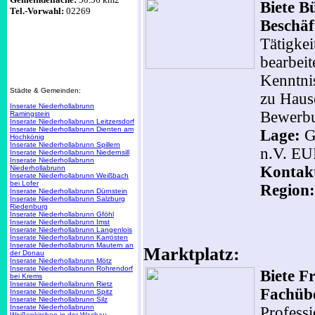
Biete B
Tel.-Vorwahl:
02269
Beschä
Tätigkei
bearbei
Kenntnis
Städte & Gemeinden:
zu Hause
Inserate Niederhollabrunn
Bewerbu
Ramingstein
Inserate Niederhollabrunn Leitzersdorf
Inserate Niederhollabrunn Dienten am
Lage:
G
Hochkönig
Inserate Niederhollabrunn Spillern
n.V. E
Inserate Niederhollabrunn Niedernsill
Inserate Niederhollabrunn
Kontak
Niederhollabrunn
Inserate Niederhollabrunn Weißbach
bei Lofer
Region:
Inserate Niederhollabrunn Dürnstein
Inserate Niederhollabrunn Salzburg
Riedenburg
Inserate Niederhollabrunn Gföhl
Inserate Niederhollabrunn Imst
Inserate Niederhollabrunn Langenlois
Inserate Niederhollabrunn Karrösten
Inserate Niederhollabrunn Mautern an
Marktplatz:
der Donau
Inserate Niederhollabrunn Mötz
Inserate Niederhollabrunn Rohrendorf
Biete F
bei Krems
Inserate Niederhollabrunn Rietz
Fachüb
Inserate Niederhollabrunn Spitz
Inserate Niederhollabrunn Silz
Inserate Niederhollabrunn
Profess
Weißenkirchen in der Wachau