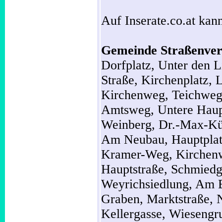
Auf Inserate.co.at kann
Gemeinde Straßenver
Dorfplatz,
Unter den 
Straße,
Kirchenplatz,
L
Kirchenweg,
Teichwe
Amtsweg,
Untere Haup
Weinberg,
Dr.-Max-Kü
Am Neubau,
Hauptpla
Kramer-Weg,
Kirchen
Hauptstraße,
Schmiedg
Weyrichsiedlung,
Am 
Graben,
Marktstraße,
Kellergasse,
Wiesengr