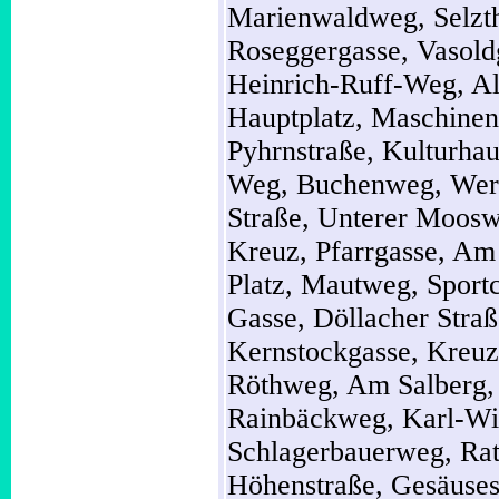
Marienwaldweg,
Selzt
Roseggergasse,
Vasold
Heinrich-Ruff-Weg,
Al
Hauptplatz,
Maschinen
Pyhrnstraße,
Kulturhau
Weg,
Buchenweg,
Wer
Straße,
Unterer Moos
Kreuz,
Pfarrgasse,
Am 
Platz,
Mautweg,
Sport
Gasse,
Döllacher Stra
Kernstockgasse,
Kreuz
Röthweg,
Am Salberg
Rainbäckweg,
Karl-W
Schlagerbauerweg,
Rat
Höhenstraße,
Gesäuses