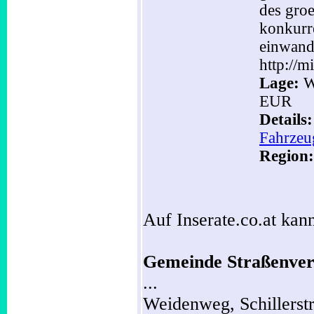
des gro
konkurr
einwandf
http://m
Lage:
Wi
EUR
Details
Fahrzeu
Region:
Auf Inserate.co.at kann
Gemeinde Straßenver
...
Weidenweg,
Schillerst