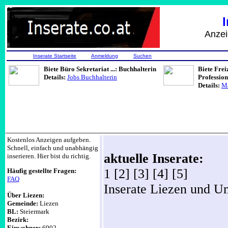
Anzeigen, Job
Inserate Startseite
Anmeldung
Suchen
Biete Büro Sekretariat ...: Buchhalterin
Biete Frei
Details:
Jobs Buchhalterin
Professio
Details:
Ma
______________________________________________________
Kostenlos Anzeigen aufgeben.
Schnell, einfach und unabhängig
aktuelle Inserate:
inserieren. Hier bist du richtig.
1 [2] [3] [4] [5]
Häufig gestellte Fragen:
FAQ
Inserate Liezen und 
Über Liezen:
Gemeinde:
Liezen
BL:
Steiermark
Bezirk:
Einwohner:
6902