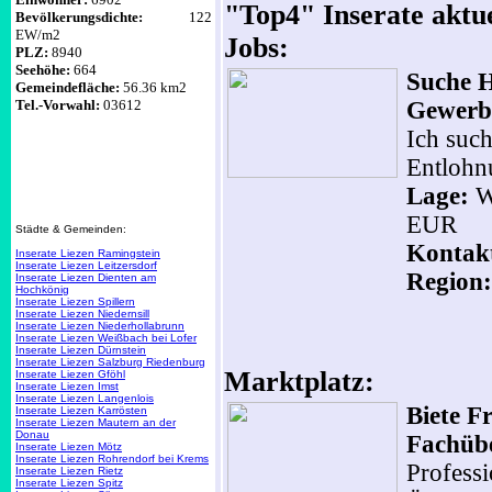
"Top4" Inserate aktue
Bevölkerungsdichte:
122
EW/m2
Jobs:
PLZ:
8940
Seehöhe:
664
Suche H
Gemeindefläche:
56.36 km2
Tel.-Vorwahl:
03612
Gewerb
Ich such
Entlohn
Lage:
W
EUR
Städte & Gemeinden:
Kontak
Inserate Liezen Ramingstein
Inserate Liezen Leitzersdorf
Region:
Inserate Liezen Dienten am
Hochkönig
Inserate Liezen Spillern
Inserate Liezen Niedernsill
Inserate Liezen Niederhollabrunn
Inserate Liezen Weißbach bei Lofer
Inserate Liezen Dürnstein
Inserate Liezen Salzburg Riedenburg
Marktplatz:
Inserate Liezen Gföhl
Inserate Liezen Imst
Inserate Liezen Langenlois
Biete F
Inserate Liezen Karrösten
Inserate Liezen Mautern an der
Donau
Fachüb
Inserate Liezen Mötz
Inserate Liezen Rohrendorf bei Krems
Profess
Inserate Liezen Rietz
Inserate Liezen Spitz