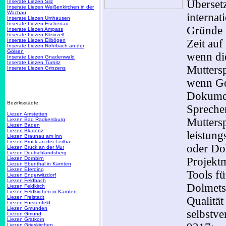
Überset
Inserate Liezen Silz
Inserate Liezen Weißenkirchen in der
Wachau
internat
Inserate Liezen Umhausen
Inserate Liezen Eschenau
Gründe 
Inserate Liezen Ampass
Inserate Liezen Kleinzell
Inserate Liezen Ellbögen
Zeit auf
Inserate Liezen Rohrbach an der
Gölsen
wenn die
Inserate Liezen Gnadenwald
Inserate Liezen Türnitz
Muttersp
Inserate Liezen Grinzens
wenn Ge
Dokumen
Bezirksstädte:
Sprechen
Liezen Amstetten
Muttersp
Liezen Bad Radkersburg
Liezen Baden
Liezen Bludenz
leistun
Liezen Braunau am Inn
Liezen Bruck an der Leitha
oder Dok
Liezen Bruck an der Mur
Liezen Deutschlandsberg
Liezen Dornbirn
Projekt
Liezen Ebenthal in Kärnten
Liezen Eferding
Tools fü
Liezen Engerwitzdorf
Liezen Feldbach
Dolmets
Liezen Feldkirch
Liezen Feldkirchen in Kärnten
Liezen Freistadt
Qualität
Liezen Fürstenfeld
Liezen Gmunden
selbstve
Liezen Gmünd
Liezen Gratkorn
Liezen Grieskirchen