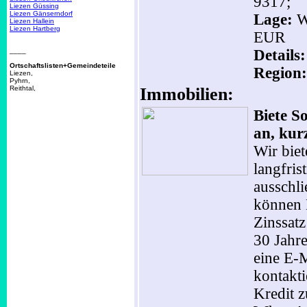
9317;
Liezen Güssing
Liezen Gänserndorf
Lage:
W
Liezen Hallein
Liezen Hartberg
EUR
____
Details
Ortschaftslisten+Gemeindeteile
Region:
Liezen,
Pyhrn,
Reithtal,
Immobilien:
Biete S
an, kur
Wir biet
langfris
ausschli
können K
Zinssatz
30 Jahre
eine E-
kontakt
Kredit z